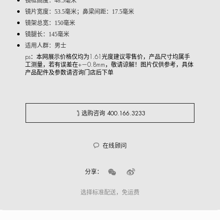
镜框高度：48.5毫米
镜片宽度：53.5毫米；鼻梁间距：17.5毫米
镜架总宽：150毫米
镜腿长：145毫米
适用人群：男士
ps：本网展示价格仅均为1.61光度建议零售价，产品尺寸均属手
工测量，若有误差在+—0.8mm，敬请谅解！图片仅供参考，具体
产品配件及参数请咨询门店后下单
选购咨询 400.166.3233
在线顾问
分享：
选择标准配送，免运费