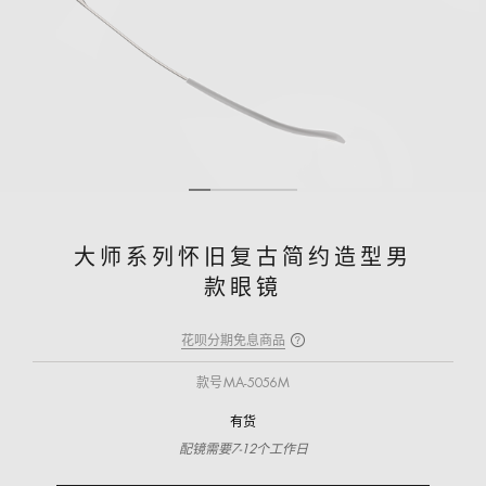
大师系列怀旧复古简约造型男
款眼镜
花呗分期免息商品
款号
MA-5056M
有货
配镜需要7-12个工作日