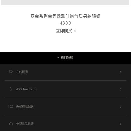
鎏金系列金隽逸雅时尚气质男款眼镜
4380
立即购买
返回顶部
在线顾问
400.166.3233
免费标准配送
免费礼品包装