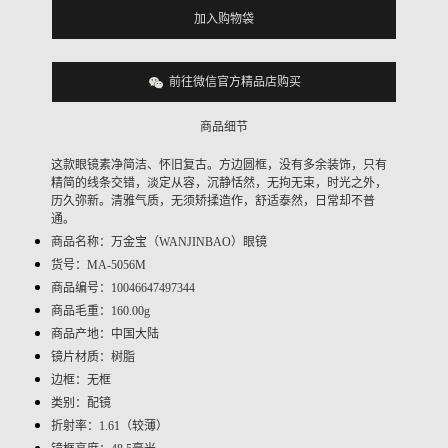
加入购物袋
前往微信官方精品店购买
商品细节
这款眼镜素净简洁、怀旧复古。方边圆框，没有多余装饰，只有
精简的线条交错，淡定从容，沉静恬然，无拘无束，时光之外，
历久弥新。清雅气质，无须矫揉造作，舒适泰然，日常却不普
通。
商品名称：万金宝（
WANJINBAO）眼镜
货号：
MA-5056M
商品编号：
10046647497344
商品毛重：
160.00g
商品产地：中国大陆
镜片材质：树脂
边框：无框
类别：配镜
折射率：
1.61（较薄）